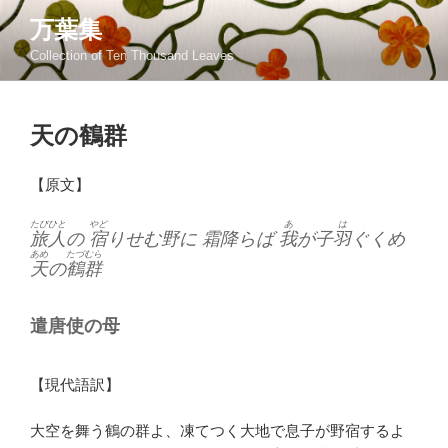
コ
万葉集
ン
Collection of Ten Thousand Leaves
テ
ン
ツ
天の鶴群
へ
ス
キ
【原文】
ッ
プ
たびひと
やど
あ
は
旅人
の
宿
りせむ野に 霜降らば
我
が子
羽
ぐくめ
あめ
たづむら
天
の
鶴群
遣唐使の母
【現代語訳】
大空を舞う鶴の群よ、凍てつく大地で息子が野宿するよ