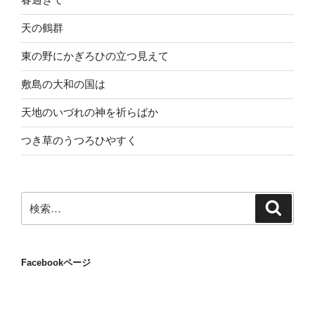
天の鶴群
東の野にかぎろひの立つ見えて
敷島の大和の国は
天地のいづれの神を祈らばか
つき草のうつろひやすく
検
検
索
索:
Facebookページ