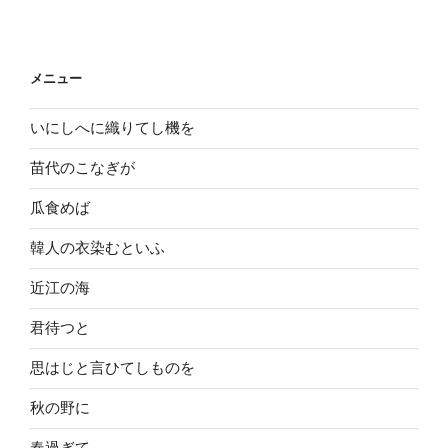
投
ー
稿
シ
ョ
メニュー
ン
いにしへに織りてし機を
苗代のこなぎが
瓜食めば
韓人の衣染むといふ
近江の海
君待つと
思はじと言ひてしものを
秋の野に
春過ぎて