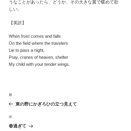
うなことがあったら、どうか、その大きな翼で暖めて欲
しい。
【英訳】
When frost comes and falls
On the field where the travelers
Lie to pass a night,
Pray, cranes of heaven, shelter
My child with your tender wings.
投
前
前
稿
の
東の野にかぎろひの立つ見えて
ナ
投
ビ
稿
次
次
ゲ
の
春過ぎて